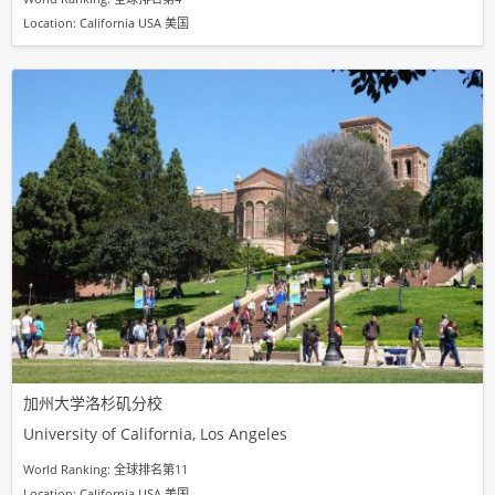
Location: California USA 美国
加州大学洛杉矶分校
University of California, Los Angeles
World Ranking: 全球排名第11
Location: California USA 美国