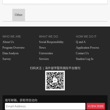
Other
WHO WE ARE
WHAT WE DO
HOW WE DO IT
About Us
Social Responsibility
Q and A
Program Overview
News
Application Process
Data Analysis
Universities
Contact Us
Survey
Services
Student Log In
扫码关注 | 海外留学服务国际平台微刊
填写邮箱，获取项目动向
SUBSCRIBE