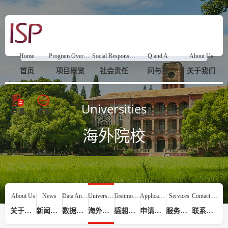
Home
Program Overview
Social Responsibility
Q and A
About Us
首页
项目概览
社会责任
问与答
关于我们
Universities
申请
搜索
海外院校
About Us
News
Data Analysis
Universities
Testimonials
Application Process
Services
Contact Us
关于我们
新闻动态
数据分析
海外院校
感想评价
申请流程
服务提供
联系我们