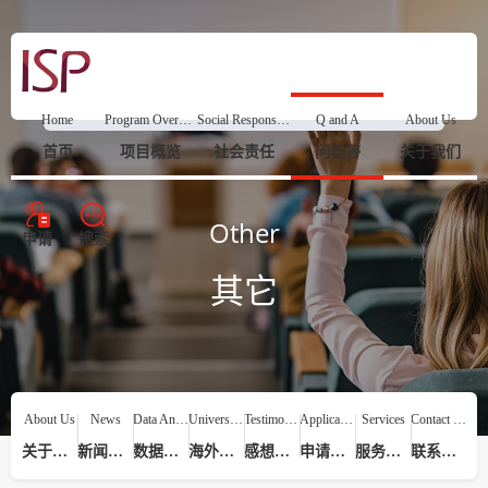
Home
Program Overview
Social Responsibility
Q and A
About Us
首页
项目概览
社会责任
问与答
关于我们
Other
申请
搜索
其它
About Us
News
Data Analysis
Universities
Testimonials
Application Process
Services
Contact Us
关于我们
新闻动态
数据分析
海外院校
感想评价
申请流程
服务提供
联系我们