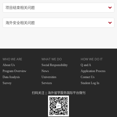
项目结束相关问题
海外安全相关问题
WHO WE ARE
WHAT WE DO
HOW WE DO IT
About Us
Social Responsibility
Q and A
Program Overview
News
Application Process
Data Analysis
Universities
Contact Us
Survey
Services
Student Log In
扫码关注 | 海外留学服务国际平台微刊